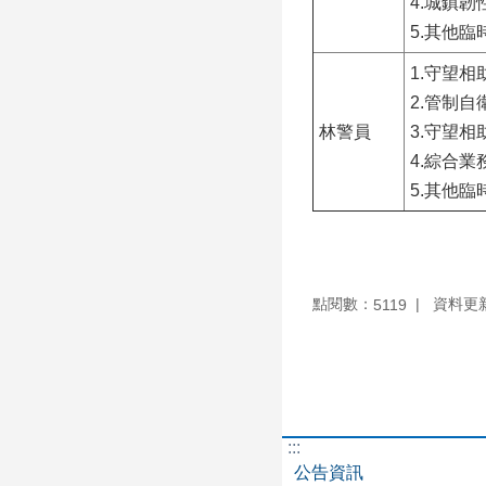
4.城鎮韌
5.其他
1.守望
2.管制
林警員
3.守望
4.綜合
5.其他
點閱數：
資料更新：
5119
:::
公告資訊