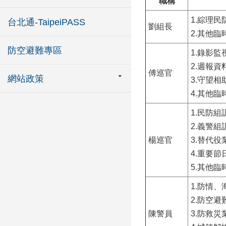
職稱
1.綜理
台北通-TaipeiPASS
劉組長
2.其他
防空避難專區
1.錄影
2.週報
傅巡官
網站政策
3.守望
4.其他
1.民防
2.義警
楊巡官
3.替代役
4.重要
5.其他
1.防情
2.防空避
陳警員
3.防救災