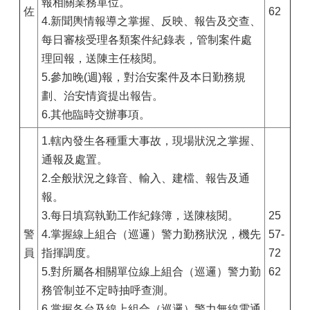
報相關業務單位。
佐
62
4.新聞輿情報導之掌握、反映、報告及交查、
每日審核受理各類案件紀錄表，管制案件處
理回報，送陳主任核閱。
5.參加晚(週)報，對治安案件及本日勤務規
劃、治安情資提出報告。
6.其他臨時交辦事項。
1.轄內發生各種重大事故，現場狀況之掌握、
通報及處置。
2.全般狀況之錄音、輸入、建檔、報告及通
報。
3.每日填寫執勤工作紀錄簿，送陳核閱。
25
警
4.掌握線上組合（巡邏）警力勤務狀況，機先
57-
員
指揮調度。
72
5.對所屬各相關單位線上組合（巡邏）警力勤
62
務管制並不定時抽呼查測。
6.掌握各台及線上組合（巡邏）警力無線電通