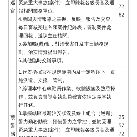
巡
緊急重大事故(案件)，立即陳報各級長官及通
72
官
報相關業務單位。
62
4.新聞輿情報導之掌握、反映、報告及交查、
每日審核受理各類案件紀錄表，管制案件處
理回報，送陳主任核閱。
5.參加晚(週)報，對治安案件及本日勤務規
劃、治安情資提出報告。
6.其他臨時交辦事項。
1.代表指揮官在規定範圍內及一定程序下，實
施派遣、支援、管制。
2.綜理本中心執勤員作業、軟體設施及熟悉操
作，並負責督導各執勤員確實依律定職掌執
行任務。
3.掌握轄區最新治安狀況及線上組合（巡邏）
蔡
25
警力勤務動態、預備警力之掌控；並於受理
警
57-
緊急重大事故(案件)，立即陳報各級長官及通
務
72