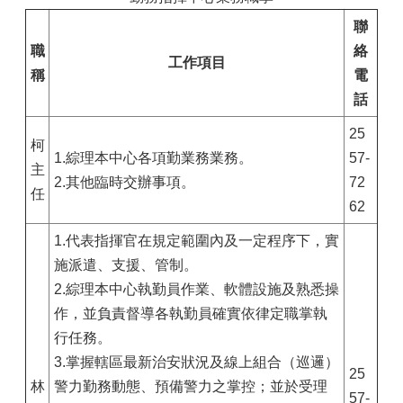
聯
職
絡
工作項目
稱
電
話
25
柯
1.綜理本中心各項勤業務業務。
57-
主
2.其他臨時交辦事項。
72
任
62
1.代表指揮官在規定範圍內及一定程序下，實
施派遣、支援、管制。
2.綜理本中心執勤員作業、軟體設施及熟悉操
作，並負責督導各執勤員確實依律定職掌執
行任務。
3.掌握轄區最新治安狀況及線上組合（巡邏）
25
林
警力勤務動態、預備警力之掌控；並於受理
57-